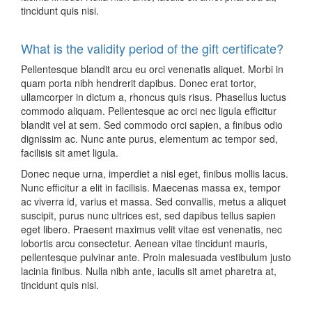
tincidunt quis nisi.
What is the validity period of the gift certificate?
Pellentesque blandit arcu eu orci venenatis aliquet. Morbi in
quam porta nibh hendrerit dapibus. Donec erat tortor,
ullamcorper in dictum a, rhoncus quis risus. Phasellus luctus
commodo aliquam. Pellentesque ac orci nec ligula efficitur
blandit vel at sem. Sed commodo orci sapien, a finibus odio
dignissim ac. Nunc ante purus, elementum ac tempor sed,
facilisis sit amet ligula.
Donec neque urna, imperdiet a nisl eget, finibus mollis lacus.
Nunc efficitur a elit in facilisis. Maecenas massa ex, tempor
ac viverra id, varius et massa. Sed convallis, metus a aliquet
suscipit, purus nunc ultrices est, sed dapibus tellus sapien
eget libero. Praesent maximus velit vitae est venenatis, nec
lobortis arcu consectetur. Aenean vitae tincidunt mauris,
pellentesque pulvinar ante. Proin malesuada vestibulum justo
lacinia finibus. Nulla nibh ante, iaculis sit amet pharetra at,
tincidunt quis nisi.