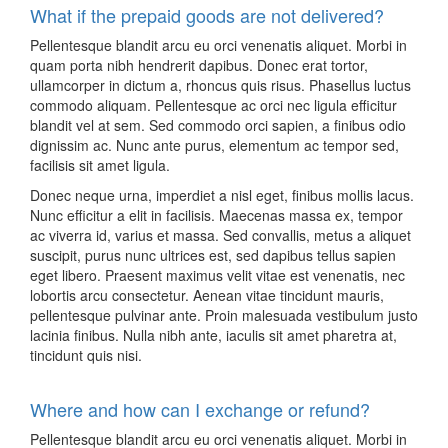
What if the prepaid goods are not delivered?
Pellentesque blandit arcu eu orci venenatis aliquet. Morbi in
quam porta nibh hendrerit dapibus. Donec erat tortor,
ullamcorper in dictum a, rhoncus quis risus. Phasellus luctus
commodo aliquam. Pellentesque ac orci nec ligula efficitur
blandit vel at sem. Sed commodo orci sapien, a finibus odio
dignissim ac. Nunc ante purus, elementum ac tempor sed,
facilisis sit amet ligula.
Donec neque urna, imperdiet a nisl eget, finibus mollis lacus.
Nunc efficitur a elit in facilisis. Maecenas massa ex, tempor
ac viverra id, varius et massa. Sed convallis, metus a aliquet
suscipit, purus nunc ultrices est, sed dapibus tellus sapien
eget libero. Praesent maximus velit vitae est venenatis, nec
lobortis arcu consectetur. Aenean vitae tincidunt mauris,
pellentesque pulvinar ante. Proin malesuada vestibulum justo
lacinia finibus. Nulla nibh ante, iaculis sit amet pharetra at,
tincidunt quis nisi.
Where and how can I exchange or refund?
Pellentesque blandit arcu eu orci venenatis aliquet. Morbi in