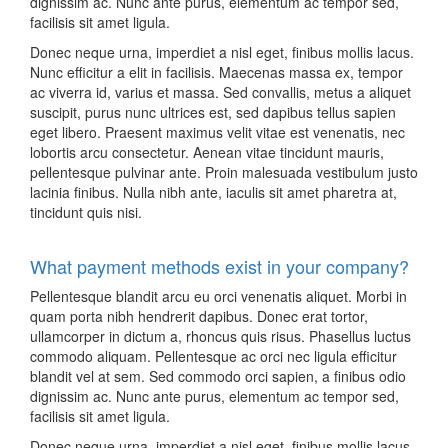
dignissim ac. Nunc ante purus, elementum ac tempor sed,
facilisis sit amet ligula.
Donec neque urna, imperdiet a nisl eget, finibus mollis lacus.
Nunc efficitur a elit in facilisis. Maecenas massa ex, tempor
ac viverra id, varius et massa. Sed convallis, metus a aliquet
suscipit, purus nunc ultrices est, sed dapibus tellus sapien
eget libero. Praesent maximus velit vitae est venenatis, nec
lobortis arcu consectetur. Aenean vitae tincidunt mauris,
pellentesque pulvinar ante. Proin malesuada vestibulum justo
lacinia finibus. Nulla nibh ante, iaculis sit amet pharetra at,
tincidunt quis nisi.
What payment methods exist in your company?
Pellentesque blandit arcu eu orci venenatis aliquet. Morbi in
quam porta nibh hendrerit dapibus. Donec erat tortor,
ullamcorper in dictum a, rhoncus quis risus. Phasellus luctus
commodo aliquam. Pellentesque ac orci nec ligula efficitur
blandit vel at sem. Sed commodo orci sapien, a finibus odio
dignissim ac. Nunc ante purus, elementum ac tempor sed,
facilisis sit amet ligula.
Donec neque urna, imperdiet a nisl eget, finibus mollis lacus.