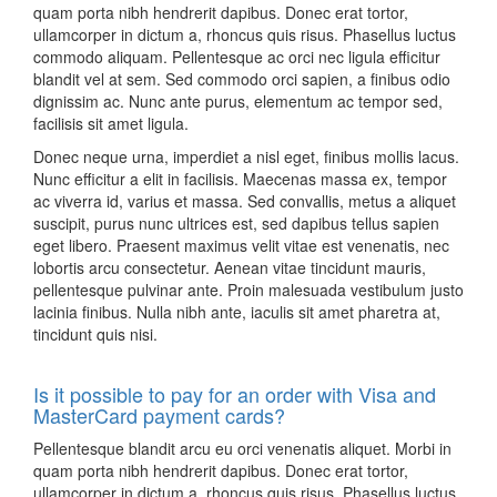
quam porta nibh hendrerit dapibus. Donec erat tortor,
ullamcorper in dictum a, rhoncus quis risus. Phasellus luctus
commodo aliquam. Pellentesque ac orci nec ligula efficitur
blandit vel at sem. Sed commodo orci sapien, a finibus odio
dignissim ac. Nunc ante purus, elementum ac tempor sed,
facilisis sit amet ligula.
Donec neque urna, imperdiet a nisl eget, finibus mollis lacus.
Nunc efficitur a elit in facilisis. Maecenas massa ex, tempor
ac viverra id, varius et massa. Sed convallis, metus a aliquet
suscipit, purus nunc ultrices est, sed dapibus tellus sapien
eget libero. Praesent maximus velit vitae est venenatis, nec
lobortis arcu consectetur. Aenean vitae tincidunt mauris,
pellentesque pulvinar ante. Proin malesuada vestibulum justo
lacinia finibus. Nulla nibh ante, iaculis sit amet pharetra at,
tincidunt quis nisi.
Is it possible to pay for an order with Visa and
MasterCard payment cards?
Pellentesque blandit arcu eu orci venenatis aliquet. Morbi in
quam porta nibh hendrerit dapibus. Donec erat tortor,
ullamcorper in dictum a, rhoncus quis risus. Phasellus luctus