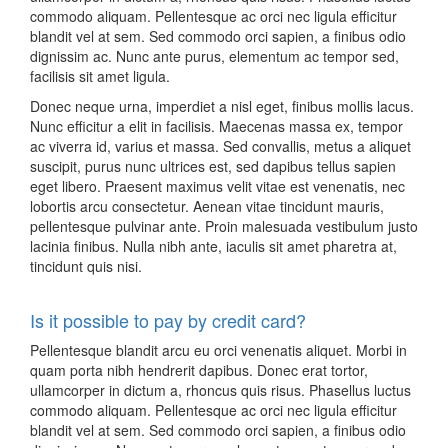
commodo aliquam. Pellentesque ac orci nec ligula efficitur
blandit vel at sem. Sed commodo orci sapien, a finibus odio
dignissim ac. Nunc ante purus, elementum ac tempor sed,
facilisis sit amet ligula.
Donec neque urna, imperdiet a nisl eget, finibus mollis lacus.
Nunc efficitur a elit in facilisis. Maecenas massa ex, tempor
ac viverra id, varius et massa. Sed convallis, metus a aliquet
suscipit, purus nunc ultrices est, sed dapibus tellus sapien
eget libero. Praesent maximus velit vitae est venenatis, nec
lobortis arcu consectetur. Aenean vitae tincidunt mauris,
pellentesque pulvinar ante. Proin malesuada vestibulum justo
lacinia finibus. Nulla nibh ante, iaculis sit amet pharetra at,
tincidunt quis nisi.
Is it possible to pay by credit card?
Pellentesque blandit arcu eu orci venenatis aliquet. Morbi in
quam porta nibh hendrerit dapibus. Donec erat tortor,
ullamcorper in dictum a, rhoncus quis risus. Phasellus luctus
commodo aliquam. Pellentesque ac orci nec ligula efficitur
blandit vel at sem. Sed commodo orci sapien, a finibus odio