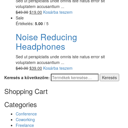
Sed ut perspiciatis unde omnis iste natus error sit
voluptatem accusantium ...
$
49.00
$
19.00
Kosárba teszem
Sale
Értékelés:
5.00
/ 5
Noise Reducing
Headphones
Sed ut perspiciatis unde omnis iste natus error sit
voluptatem accusantium ...
$
40.00
$
39.00
Kosárba teszem
Keresés a következőre:
Keresés
Shopping Cart
Categories
Conference
Coworking
Freelance